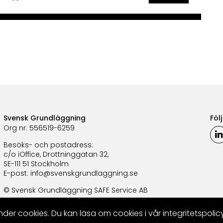
Svensk Grundläggning
Föl
Org nr: 556519-6259
Besöks- och postadress:
c/o iOffice, Drottninggatan 32,
SE-111 51 Stockholm
E-post:
info@svenskgrundlaggning.se
© Svensk Grundläggning SAFE Service AB
r cookies. Du kan läsa om cookies i vår integritetspolicy