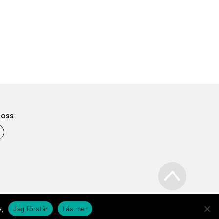
j oss
.
Jag förstår
Läs mer